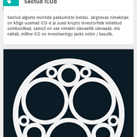
Seotud ICOd
Seotud algsete müntide pakkumiste loetelu. Järgnevas nimekirjas
on kõige uuemad ICO-d ja uued krüpto investoritele mõeldud
sümboolikad, samuti on see nimekiri ülevaatlik ülevaade, mis
näitab, milline ICO on investeeringu jaoks sobiv / kasulik.