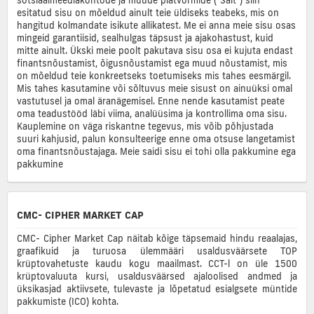
esitatud sisu on mõeldud ainult teie üldiseks teabeks, mis on
hangitud kolmandate isikute allikatest. Me ei anna meie sisu osas
mingeid garantiisid, sealhulgas täpsust ja ajakohastust, kuid
mitte ainult. Ükski meie poolt pakutava sisu osa ei kujuta endast
finantsnõustamist, õigusnõustamist ega muud nõustamist, mis
on mõeldud teie konkreetseks toetumiseks mis tahes eesmärgil.
Mis tahes kasutamine või sõltuvus meie sisust on ainuüksi omal
vastutusel ja omal äranägemisel. Enne nende kasutamist peate
oma teadustööd läbi viima, analüüsima ja kontrollima oma sisu.
Kauplemine on väga riskantne tegevus, mis võib põhjustada
suuri kahjusid, palun konsulteerige enne oma otsuse langetamist
oma finantsnõustajaga. Meie saidi sisu ei tohi olla pakkumine ega
pakkumine
CMC- CIPHER MARKET CAP
CMC- Cipher Market Cap näitab kõige täpsemaid hindu reaalajas,
graafikuid ja turuosa ülemmääri usaldusväärsete TOP
krüptovahetuste kaudu kogu maailmast. CCT-l on üle 1500
krüptovaluuta kursi, usaldusväärsed ajaloolised andmed ja
üksikasjad aktiivsete, tulevaste ja lõpetatud esialgsete müntide
pakkumiste (ICO) kohta.