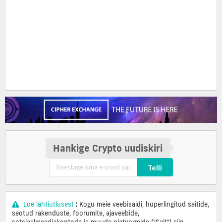
Hankige Crypto uudiskiri
Telli
Loe lahtiütlusest
: Kogu meie veebisaidi, hüperlingitud saitide,
seotud rakenduste, foorumite, ajaveebide,
sotsiaalmeediakontode ja muude platvormide ("Sait") siin