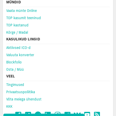
MÜNDID
Vaata münte Online
TOP kasumit teeninud
TOP kaotanud
Kõrge / Madal
KASULIKUD LINGID
Aktiivsed ICO-d
Valuuta konverter
Blockfolio
Osta / Müü
VEEL
Tingimused
Privaatsuspoliitika
Võta meiega ühendust
KKK