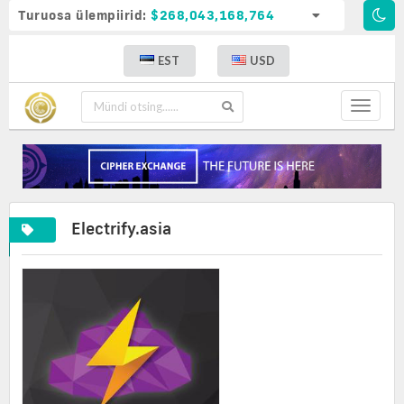
Turuosa ülempiirid:
$268,043,168,764
EST
USD
Toggle
navigat
Electrify.asia