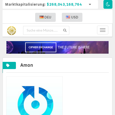
Marktkapitalisierung:
$268,043,168,764
DEU
USD
Toggle
navigat
Amon