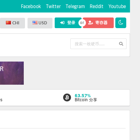
Facebook
Twitter
Telegram
Reddit
Youtube
登录
寄存器
CHI
USD
63.57%
es
Bitcoin 分享