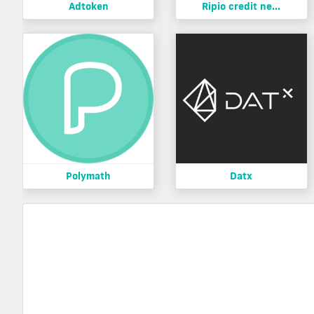
Adtoken
Ripio credit ne...
Polymath
Datx