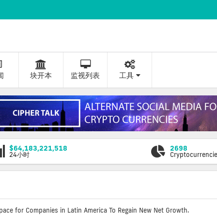
闻
块开本
监视列表
工具
$64,183,221,518
2698
24小时
Cryptocurrenci
pace for Companies in Latin America To Regain New Net Growth.