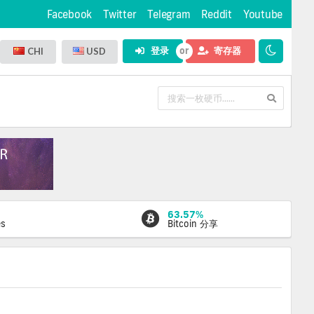
Facebook
Twitter
Telegram
Reddit
Youtube
登录
寄存器
CHI
USD
63.57%
es
Bitcoin 分享