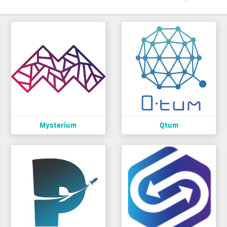
Mysterium
Qtum