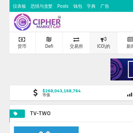
仪表板
恐惧与贪婪
Pools
钱包
字典
广告
货币
Defi
交易所
ICO\的
新
$268,043,168,764
市值
TV-TWO