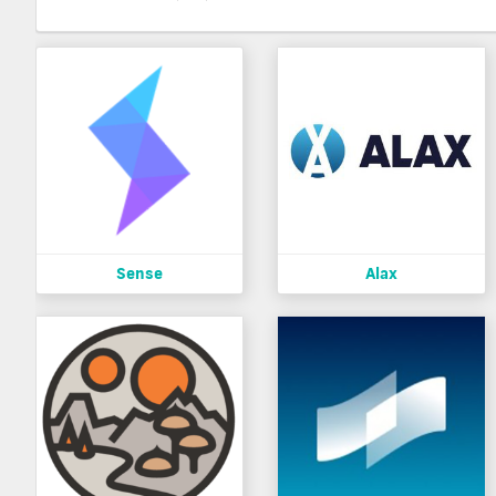
Sense
Alax