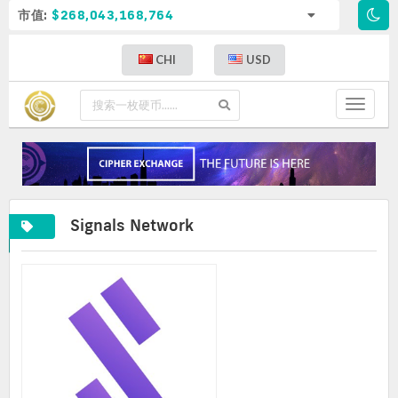
市值:
$268,043,168,764
CHI
USD
Toggle
navigat
Signals Network