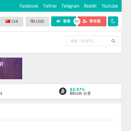
Facebook
Twitter
Telegram
Reddit
Youtube
登录
寄存器
CHI
USD
63.57%
es
Bitcoin 分享