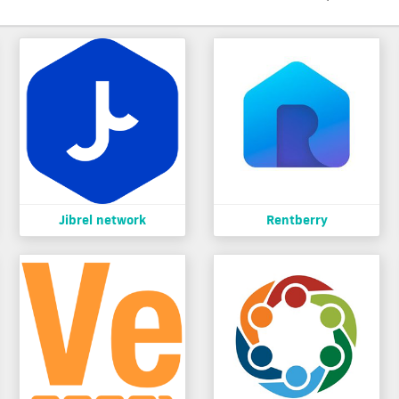
Jibrel network
Rentberry