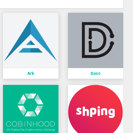
Ark
Dacc