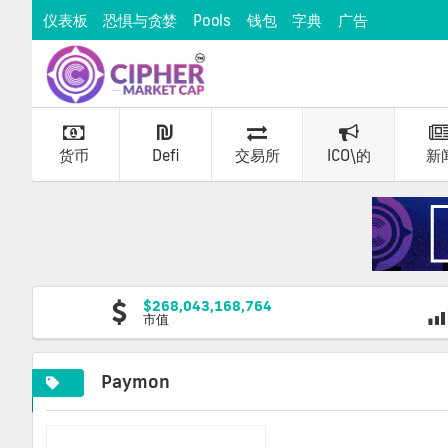
仪表板
恐惧与贪婪
Pools
钱包
字典
广告
货币
Defi
交易所
ICO\的
新
$268,043,168,764
市值
Paymon