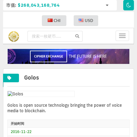
市值:
$268,043,168,764
CHI
USD
Toggle
navigat
Golos
Golos is open source technology bringing the power of voice
media to blockchain.
开始时间
2016-11-22