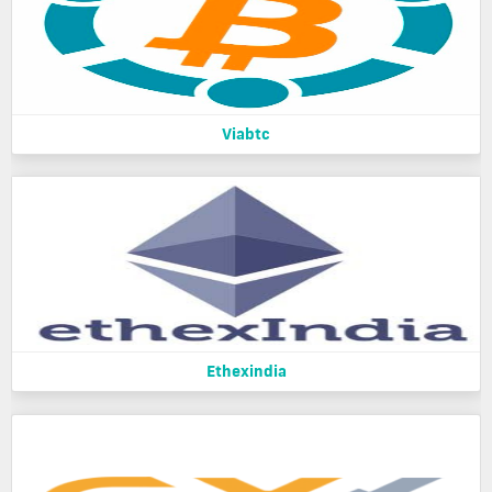
Viabtc
Ethexindia