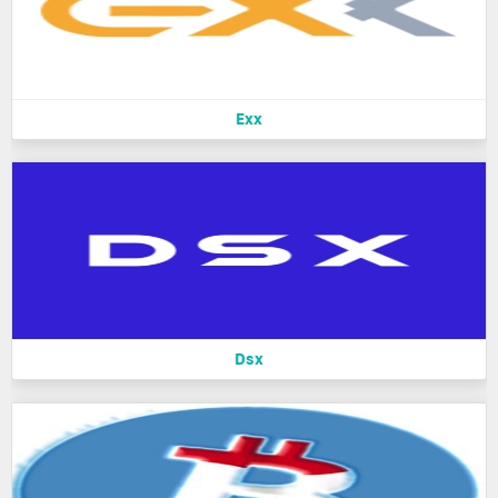
Exx
Dsx