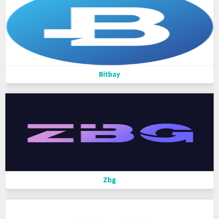
Bitbay
Zbg