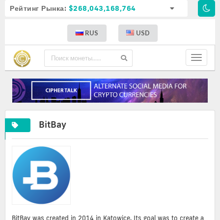
Рейтинг Рынка:
$268,043,168,764
RUS
USD
Toggle
navigat
BitBay
BitBay was created in 2014 in Katowice. Its goal was to create a