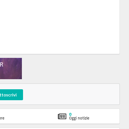
ttoscrivi
0
ere
Oggi notizie