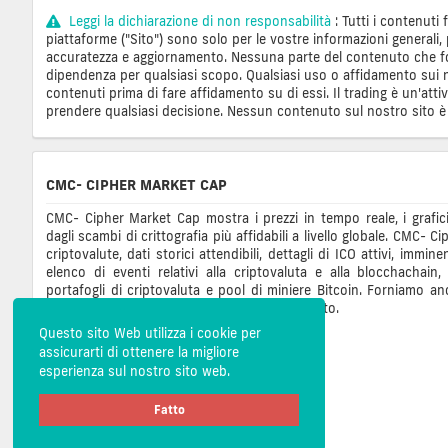
Leggi la dichiarazione di non responsabilità
: Tutti i contenuti
piattaforme ("Sito") sono solo per le vostre informazioni generali,
accuratezza e aggiornamento. Nessuna parte del contenuto che forn
dipendenza per qualsiasi scopo. Qualsiasi uso o affidamento sui nos
contenuti prima di fare affidamento su di essi. Il trading è un'att
prendere qualsiasi decisione. Nessun contenuto sul nostro sito è
CMC- CIPHER MARKET CAP
CMC- Cipher Market Cap mostra i prezzi in tempo reale, i grafici
dagli scambi di crittografia più affidabili a livello globale. CMC-
criptovalute, dati storici attendibili, dettagli di ICO attivi, immine
elenco di eventi relativi alla criptovaluta e alla blocchachain
portafogli di criptovaluta e pool di miniere Bitcoin. Forniamo a
per pubblicizzare il tuo business su questo sito.
Questo sito Web utilizza i cookie per
assicurarti di ottenere la migliore
esperienza sul nostro sito web.
Fatto