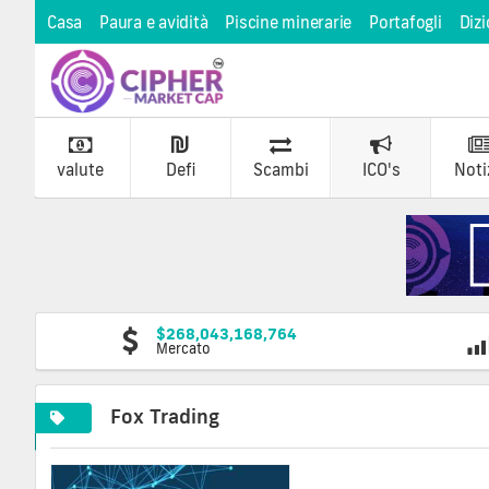
Casa
Paura e avidità
Piscine minerarie
Portafogli
Dizi
valute
Defi
Scambi
ICO's
Noti
$268,043,168,764
Mercato
Fox Trading