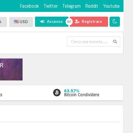
Facebook
Twitter
Telegram
Reddit
Youtube
Accesso
Registrare
A
USD
63.57%
es
Bitcoin Condividere