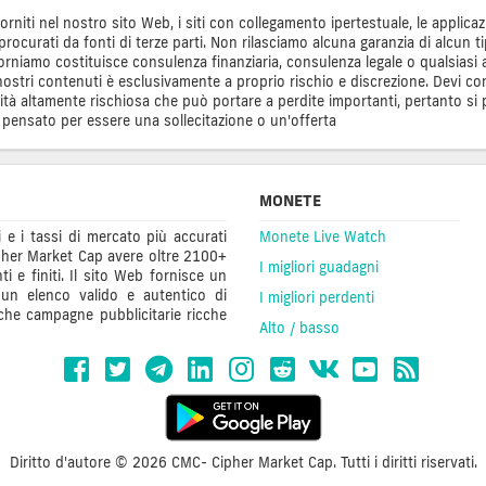
 forniti nel nostro sito Web, i siti con collegamento ipertestuale, le applicaz
 procurati da fonti di terze parti. Non rilasciamo alcuna garanzia di alcun 
iamo costituisce consulenza finanziaria, consulenza legale o qualsiasi al
tri contenuti è esclusivamente a proprio rischio e discrezione. Devi condur
ività altamente rischiosa che può portare a perdite importanti, pertanto si 
 pensato per essere una sollecitazione o un'offerta
MONETE
 e i tassi di mercato più accurati
Monete Live Watch
 Cipher Market Cap avere oltre 2100+
I migliori guadagni
nti e finiti. Il sito Web fornisce un
, un elenco valido e autentico di
I migliori perdenti
nche campagne pubblicitarie ricche
Alto / basso
Diritto d'autore © 2026 CMC- Cipher Market Cap. Tutti i diritti riservati.