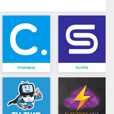
Cryptopay
Suretly