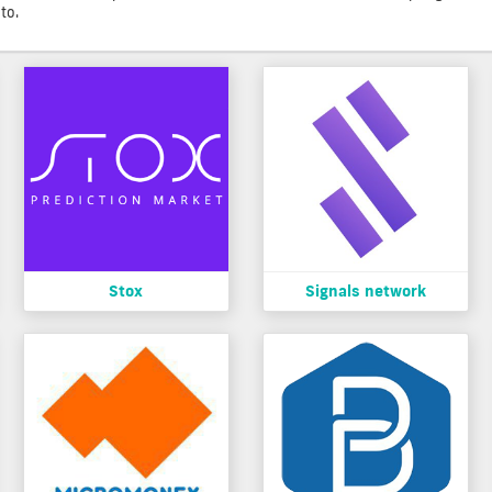
to.
Stox
Signals network