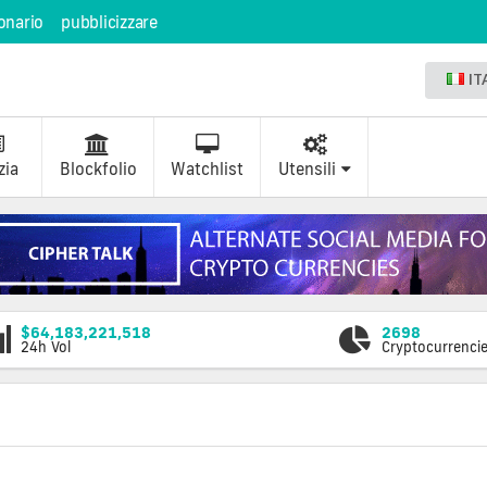
onario
pubblicizzare
IT
zia
Blockfolio
Watchlist
Utensili
$64,183,221,518
2698
24h Vol
Cryptocurrenci