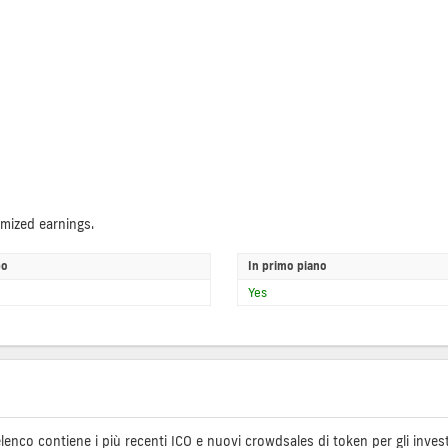
imized earnings.
po
In primo piano
Yes
e elenco contiene i più recenti ICO e nuovi crowdsales di token per gli inve