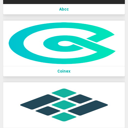
Abcc
Coinex