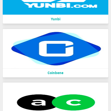
Yunbi
Coinbene