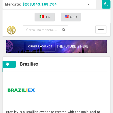
Mercato:
$268,043,168,764
ITA
USD
Toggle
navigat
Braziliex
Braziliex is a Brazilian exchange created with the main goal to