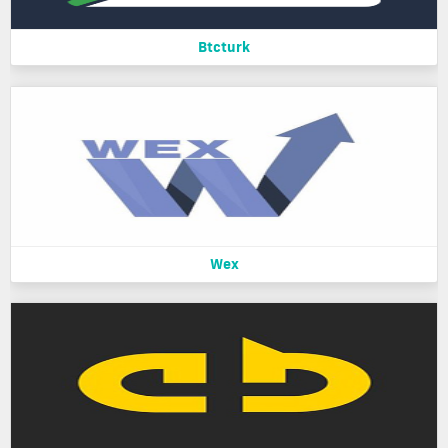
Btcturk
Wex