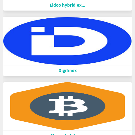
Eidoo hybrid ex...
Digifinex