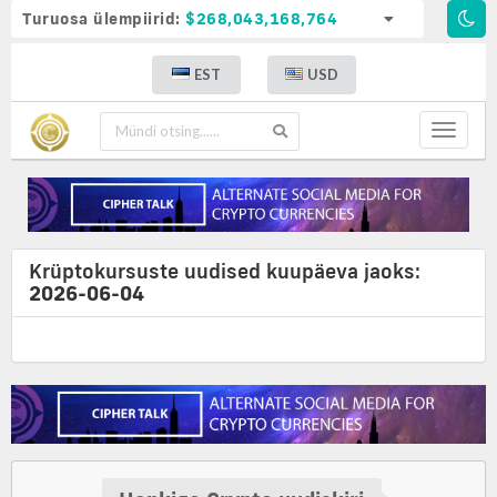
Turuosa ülempiirid:
$268,043,168,764
EST
USD
Toggle
navigat
Krüptokursuste uudised kuupäeva jaoks:
2026-06-04