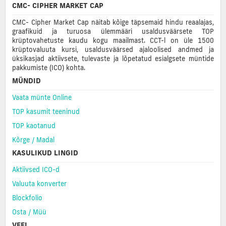
CMC- CIPHER MARKET CAP
CMC- Cipher Market Cap näitab kõige täpsemaid hindu reaalajas,
graafikuid ja turuosa ülemmääri usaldusväärsete TOP
krüptovahetuste kaudu kogu maailmast. CCT-l on üle 1500
krüptovaluuta kursi, usaldusväärsed ajaloolised andmed ja
üksikasjad aktiivsete, tulevaste ja lõpetatud esialgsete müntide
pakkumiste (ICO) kohta.
MÜNDID
Vaata münte Online
TOP kasumit teeninud
TOP kaotanud
Kõrge / Madal
KASULIKUD LINGID
Aktiivsed ICO-d
Valuuta konverter
Blockfolio
Osta / Müü
VEEL