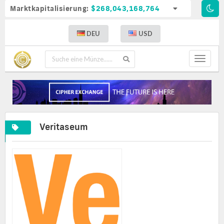
Marktkapitalisierung:
$268,043,168,764
DEU
USD
Toggle
navigat
Veritaseum