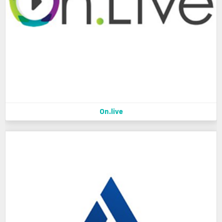
On.live