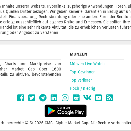
lten Inhalte unserer Website, Hyperlinks, zugehörige Anwendungen, Foren,
s Quellen Dritter bezogen. Wir geben keinerlei Garantien in Bezug auf uns
en, stellt Finanzberatung, Rechtsberatung oder eine andere Form der Beratu
e erfolgt ausschließlich auf eigenes Risiko und Ermessen. Sie sollten Ih
andel ist eine sehr riskante Aktivität, die zu erheblichen Verlusten führe
derung oder Angebot zu verstehen
MÜNZEN
e, Charts und Marktpreise von
Münzen Live Watch
 Cipher Market Cap über 1600
Top-Gewinner
tails zu aktiven, bevorstehenden
Top Verlierer
Hoch / niedrig
rheberrechte © © 2026 CMC- Cipher Market Cap. Alle Rechte vorbehalte