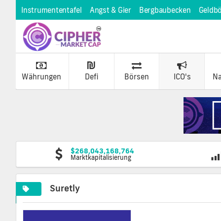
Instrumententafel
Angst & Gier
Bergbaubecken
Geldb
Währungen
Defi
Börsen
ICO's
Na
$268,043,168,764
Marktkapitalisierung
Suretly