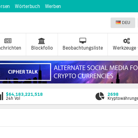
örsen
Wörterbuch
Werben
DEU
chrichten
Blockfolio
Beobachtungsliste
Werkzeuge
$64,183,221,518
2698
24h Vol
Kryptowährung