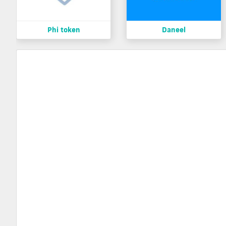
Phi token
Daneel