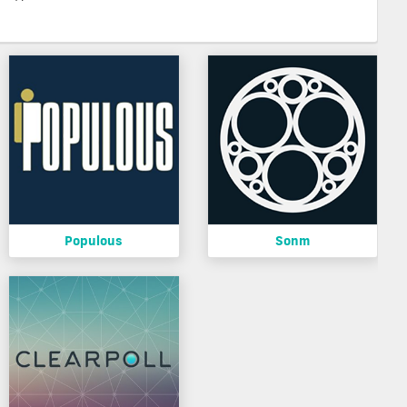
Populous
Sonm