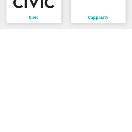
Civic
Cappasity