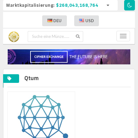
Marktkapitalisierung:
$268,043,168,764
DEU
USD
Toggle
navigat
Qtum