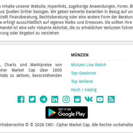
lten Inhalte unserer Website, Hyperlinks, zugehörige Anwendungen, Foren,
s Quellen Dritter bezogen. Wir geben keinerlei Garantien in Bezug auf uns
en, stellt Finanzberatung, Rechtsberatung oder eine andere Form der Beratu
e erfolgt ausschließlich auf eigenes Risiko und Ermessen. Sie sollten Ih
andel ist eine sehr riskante Aktivität, die zu erheblichen Verlusten führe
derung oder Angebot zu verstehen
MÜNZEN
e, Charts und Marktpreise von
Münzen Live Watch
 Cipher Market Cap über 1600
Top-Gewinner
tails zu aktiven, bevorstehenden
Top Verlierer
Hoch / niedrig
rheberrechte © © 2026 CMC- Cipher Market Cap. Alle Rechte vorbehalte