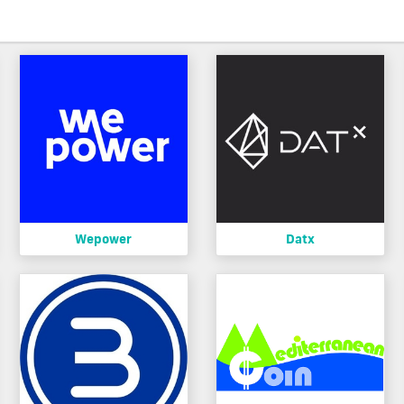
Wepower
Datx