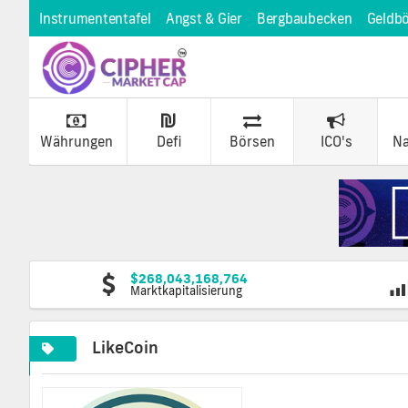
Instrumententafel
Angst & Gier
Bergbaubecken
Geldb
Währungen
Defi
Börsen
ICO's
Na
$268,043,168,764
Marktkapitalisierung
LikeCoin