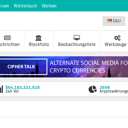
örsen
Wörterbuch
Werben
DEU
chrichten
Blockfolio
Beobachtungsliste
Werkzeuge
$64,183,221,518
2698
24h Vol
Kryptowährung