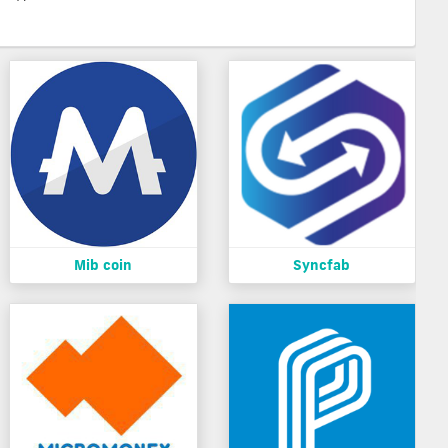
Mib coin
Syncfab