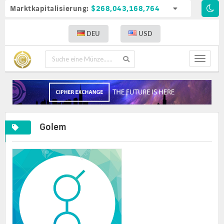
Marktkapitalisierung:
$268,043,168,764
DEU
USD
Toggle
navigat
Golem