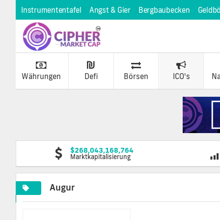
Instrumententafel
Angst & Gier
Bergbaubecken
Geldb
Währungen
Defi
Börsen
ICO's
Na
$268,043,168,764
Marktkapitalisierung
Augur