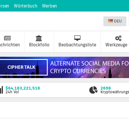
örsen
Wörterbuch
Werben
DEU
chrichten
Blockfolio
Beobachtungsliste
Werkzeuge
$64,183,221,518
2698
24h Vol
Kryptowährung