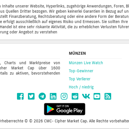
lten Inhalte unserer Website, Hyperlinks, zugehörige Anwendungen, Foren,
s Quellen Dritter bezogen. Wir geben keinerlei Garantien in Bezug auf uns
en, stellt Finanzberatung, Rechtsberatung oder eine andere Form der Beratu
e erfolgt ausschließlich auf eigenes Risiko und Ermessen. Sie sollten Ih
andel ist eine sehr riskante Aktivität, die zu erheblichen Verlusten führe
derung oder Angebot zu verstehen
MÜNZEN
e, Charts und Marktpreise von
Münzen Live Watch
 Cipher Market Cap über 1600
Top-Gewinner
tails zu aktiven, bevorstehenden
Top Verlierer
Hoch / niedrig
rheberrechte © © 2026 CMC- Cipher Market Cap. Alle Rechte vorbehalte