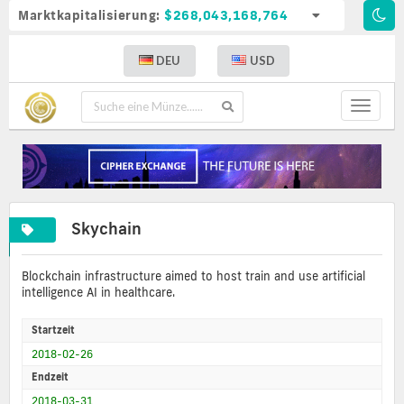
Marktkapitalisierung:
$268,043,168,764
DEU
USD
Toggle
navigat
Skychain
Blockchain infrastructure aimed to host train and use artificial
intelligence AI in healthcare.
Startzeit
2018-02-26
Endzeit
2018-03-31