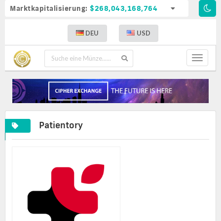
Marktkapitalisierung:
$268,043,168,764
DEU
USD
Toggle
navigat
Patientory