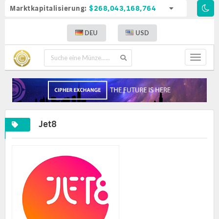
Marktkapitalisierung:
$268,043,168,764
DEU
USD
Toggle
navigat
Jet8