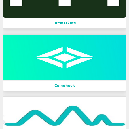
Btcmarkets
Coincheck