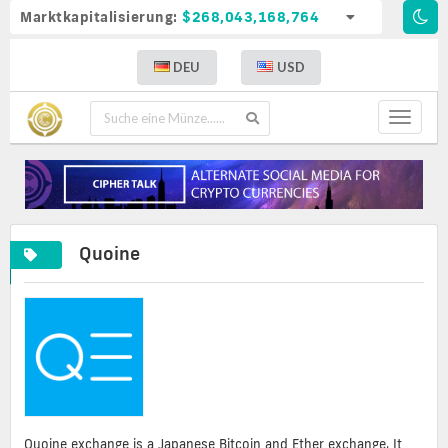
Marktkapitalisierung:
$268,043,168,764
DEU
USD
Toggle
navigat
Quoine
Quoine exchange is a Japanese Bitcoin and Ether exchange. It