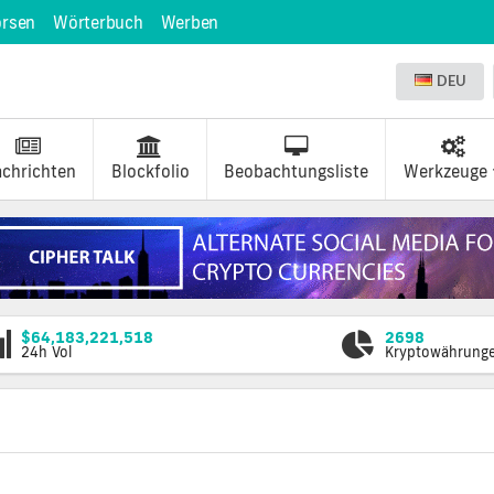
örsen
Wörterbuch
Werben
DEU
chrichten
Blockfolio
Beobachtungsliste
Werkzeuge
$64,183,221,518
2698
24h Vol
Kryptowährung