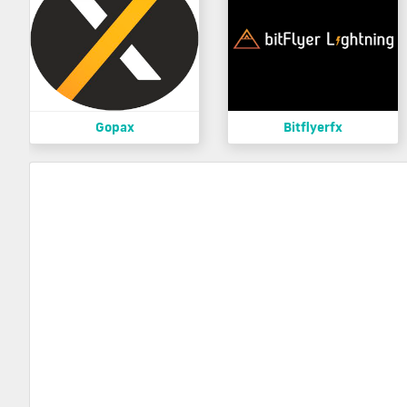
Gopax
Bitflyerfx