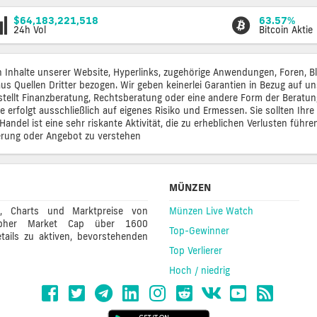
$64,183,221,518
63.57%
24h Vol
Bitcoin Aktie
lten Inhalte unserer Website, Hyperlinks, zugehörige Anwendungen, Foren,
s Quellen Dritter bezogen. Wir geben keinerlei Garantien in Bezug auf uns
en, stellt Finanzberatung, Rechtsberatung oder eine andere Form der Beratu
e erfolgt ausschließlich auf eigenes Risiko und Ermessen. Sie sollten Ih
andel ist eine sehr riskante Aktivität, die zu erheblichen Verlusten führe
derung oder Angebot zu verstehen
MÜNZEN
e, Charts und Marktpreise von
Münzen Live Watch
 Cipher Market Cap über 1600
Top-Gewinner
tails zu aktiven, bevorstehenden
Top Verlierer
Hoch / niedrig