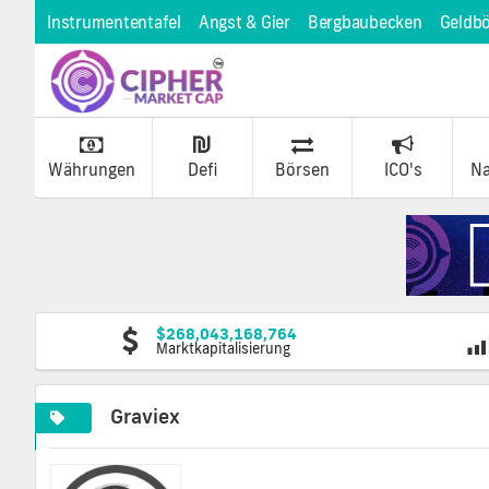
Instrumententafel
Angst & Gier
Bergbaubecken
Geldb
Währungen
Defi
Börsen
ICO's
Na
$268,043,168,764
Marktkapitalisierung
Graviex