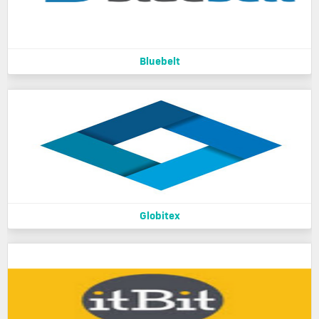
Bluebelt
Globitex