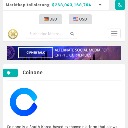
Marktkapitalisierung:
$268,043,168,764
DEU
USD
Toggle
navigat
Coinone
Coinone is a South Korea-based exchange platform that allows