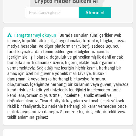
Crypto Haber Bülteni Al
Abone ol
Feragatnameyi okuyun
: Burada sunulan tüm içerikler web
sitemiz, köprülü siteler, ilgili uygulamalar, forumlar, bloglar, sosyal
medya hesapları ve diğer platformlar (“Site”), sadece üçüncü
taraf kaynaklardan temin edilen genel bilgileriniz içindir.
İçeriğimizle ilgili olarak, doğruluk ve güncellenmişlik dahil ancak
bunlarla sınırlı olmamak üzere, hiçbir şekilde hiçbir garanti
vermemekteyiz. Sağladığımız içeriğin hiçbir kısmı, herhangi bir
amaç için özel bir güvene yönelik mali tavsiye, hukuki
danışmanlık veya başka herhangi bir tavsiye formunu
oluşturmaz. İçeriğimize herhangi bir kullanım veya güven, yalnızca
kendi risk ve takdir yetkinizdedir. İçeriğinizi incelemeden önce
kendi araştırmanızı yürütmeli, incelemeli, analiz etmeli ve
doğrulamalısınız. Ticaret büyük kayıplara yol açabilecek yüksek
riskli bir faaliyettir, bu nedenle herhangi bir karar vermeden önce
mali danışmanınıza danışın. Sitemizde hiçbir içerik bir teklif veya
teklif anlamına gelmez