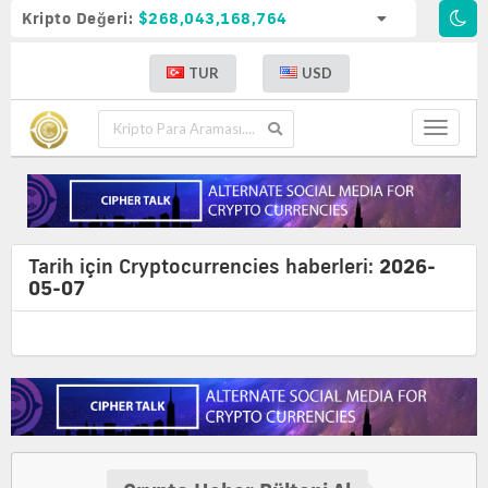
Kripto Değeri:
$268,043,168,764
TUR
USD
Toggle
navigat
Tarih için Cryptocurrencies haberleri:
2026-
05-07